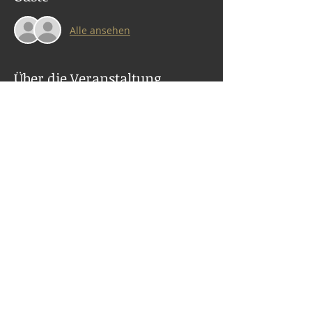
Alle ansehen
Über die Veranstaltung
Kundalini Yoga und Meditation nur für 
Männer. Kraftvoll, aufschlussreich, 
transformativ. Für den Mann der neuen 
Zeit.
Diese Veranstaltung teilen
© 2024 by André Danke Sat Ravi Singh.