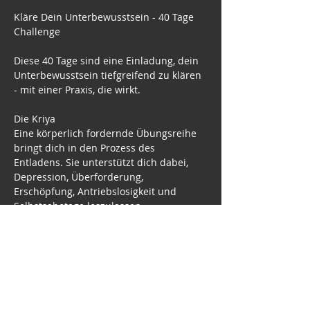
Kläre Dein Unterbewusstsein - 40 Tage 
Challenge
Diese 40 Tage sind eine Einladung, dein 
Unterbewusstsein tiefgreifend zu klären 
- mit einer Praxis, die wirkt.
Die Kriya
Eine körperlich fordernde Übungsreihe 
bringt dich in den Prozess des 
Entladens. Sie unterstützt dich dabei, 
Depression, Überforderung, 
Erschöpfung, Antriebslosigkeit und 
Selbstsabotage loszulassen.
Die Meditation
Jeder Morgen endet in Shuniya - einem 
Zustand vollständiger mentaler Stille. 
Diese Praxis bringt neue 
Ausgeglichenheit, Klarheit, Ruhe und 
Präsenz. Ein wundervoller Start in den 