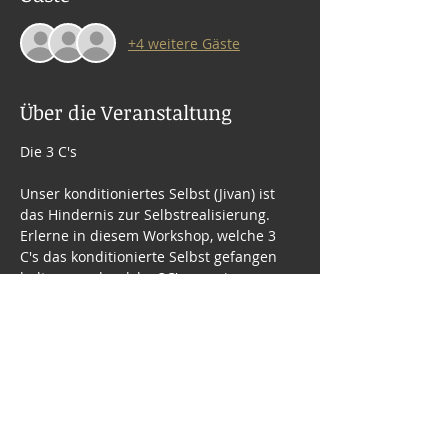
+4 weitere Gäste
Über die Veranstaltung
Die 3 C's
Unser konditioniertes Selbst (Jivan) ist 
das Hindernis zur Selbstrealisierung. 
Erlerne in diesem Workshop, welche 3 
C's das konditionierte Selbst gefangen 
halten - und welche 3C's zu seiner 
Befreiung (Moksha) beitragen.
Komm dazu und hol' Dir Deinen 
praktischen Schlüssel zur täglichen 
Selbst-Erhebung!
Mehr anzeigen